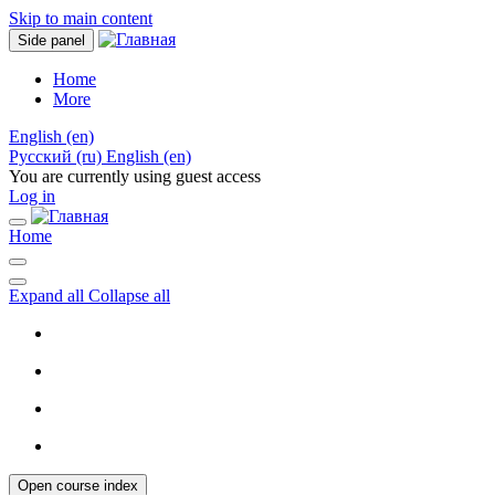
Skip to main content
Side panel
Home
More
English ‎(en)‎
Русский ‎(ru)‎
English ‎(en)‎
You are currently using guest access
Log in
Home
Expand all
Collapse all
Open course index