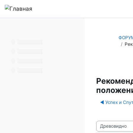
Перейти к основному содержанию
В начало
ФОРУ
Рек
Рекоменд
положен
◀︎ Успех и Спу
Режим отображ