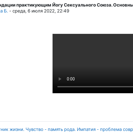
дации практикующим Йогу Сексуального Союза. Основны
тво ответов: 0
а Б.
-
среда, 6 июля 2022, 22:49
тник жизни. Чувство - память рода. Импатия - проблема сов