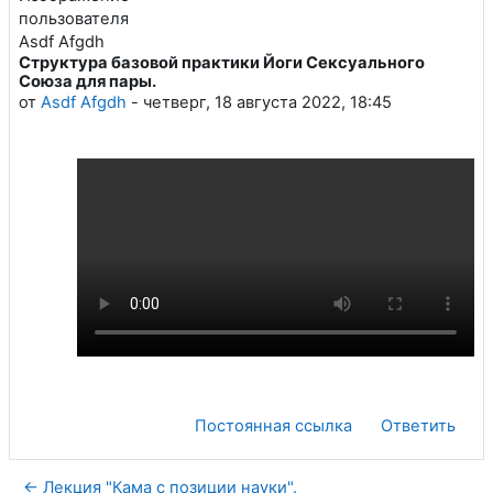
Структура базовой практики Йоги Сексуального
Количество ответов: 0
Союза для пары.
от
Asdf Afgdh
-
четверг, 18 августа 2022, 18:45
Постоянная ссылка
Ответить
← Лекция "Кама с позиции науки".