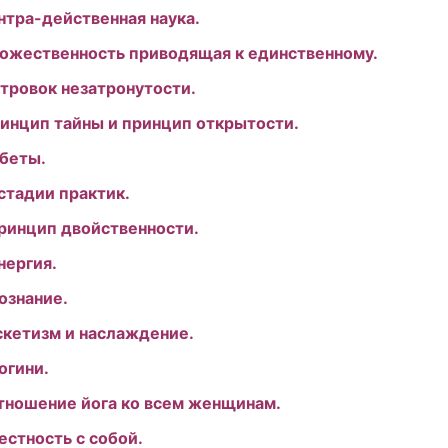
антра-действенная наука.
ножественность приводящая к единственному.
стровок незатронутости.
ринцип тайны и принцип открытости.
Обеты.
 стадии практик.
Принцип двойственности.
нергия.
Сознание.
скетизм и наслаждение.
огини.
Отношение йога ко всем женщинам.
Честность с собой.