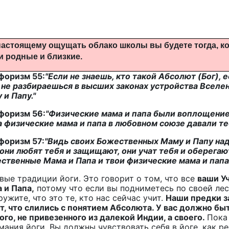
астоящему ощущать облако школы вы будете тогда, ког
и родные и близкие.
форизм 55:
"Если не знаешь, кто такой Абсолют (Бог), 
 не разбираешься в высших законах устройства Вселен
 и Папу."
форизм 56:
"Физические мама и папа были воплощени
а физические мама и папа в любовном союзе давали теб
форизм 57:
"Видь своих Божественных Маму и Папу над
 они любят тебя и защищают, они учат тебя и оберегаю
ственные Мама и Папа и твои физические мама и пап
вые традиции йоги. Это говорит о том, что все
ваши У
 и Папа,
потому что если вы подниметесь по своей лест
ужите, что это те, кто нас сейчас учит.
Наши предки за
т, что слились с понятием Абсолюта. У вас должно быт
ого, не привезенного из далекой Индии, а своего.
Пока 
мания йоги. Вы должны чувствовать себя в йоге, как р