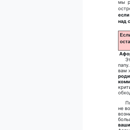
мы р
остр
если
над 
Если
ост
Афор
Э
папу
вам 
роди
комм
крит
обхо
П
не в
возн
боль
ваши