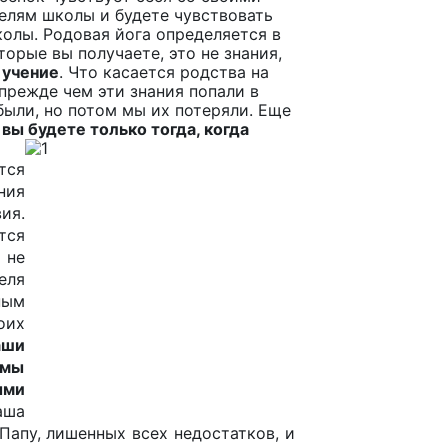
телям школы и будете чувствовать
колы. Родовая йога определяется в
торые вы получаете, это не знания,
 учение
. Что касается родства на
 прежде чем эти знания попали в
были, но потом мы их потеряли. Еще
ы будете только тогда, когда
тся
ния
ия.
тся
 не
еля
ным
оих
аши
 мы
ыми
аша
Папу, лишенных всех недостатков, и