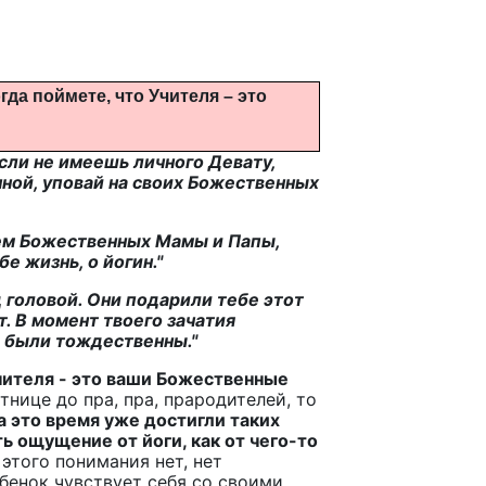
да поймете, что Учителя – это
если не имеешь личного Девату,
ной, уповай на своих Божественных
ем Божественных Мамы и Папы,
е жизнь, о йогин."
 головой. Они подарили тебе этот
т. В момент твоего зачатия
а были тождественны."
чителя - это ваши Божественные
нице до пра, пра, прародителей, то
 это время уже достигли таких
ь ощущение от йоги, как от чего-то
этого понимания нет, нет
ебенок чувствует себя со своими