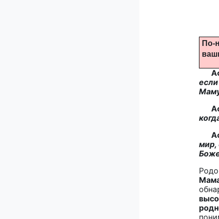
По-н
ваш
А
если
Маму
А
когд
А
мир,
Боже
Родо
Мама
обнар
высо
родн
пони