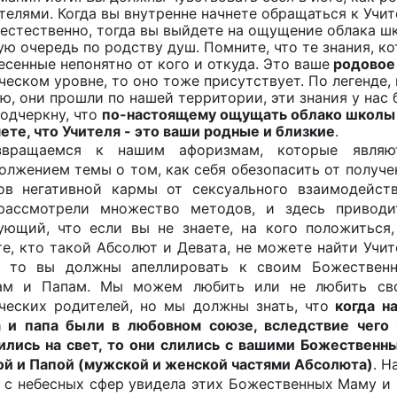
телями. Когда вы внутренне начнете обращаться к Учи
 естественно, тогда вы выйдете на ощущение облака ш
ую очередь по родству душ. Помните, что те знания, ко
есенные непонятно от кого и откуда. Это ваше
родовое
ческом уровне, то оно тоже присутствует. По легенде,
ю, они прошли по нашей территории, эти знания у нас 
подчеркну, что
по-настоящему ощущать облако школы в
ете, что Учителя - это ваши родные и близкие
.
звращаемся к нашим афоризмам, которые являю
олжением темы о том, как себя обезопасить от получе
ов негативной кармы от сексуального взаимодейств
ассмотрели множество методов, и здесь приводи
ующий, что если вы не знаете, на кого положиться,
те, кто такой Абсолют и Девата, не можете найти Учит
, то вы должны апеллировать к своим Божествен
м и Папам. Мы можем любить или не любить св
ческих родителей, но мы должны знать, что
когда н
 и папа были в любовном союзе, вследствие чего
ились на свет, то они слились с вашими Божественн
й и Папой (мужской и женской частями Абсолюта)
. Н
 с небесных сфер увидела этих Божественных Маму и 