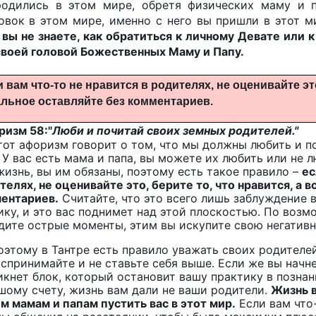
одились в этом мире, обретя физических маму и п
овок в этом мире, именно с него вы пришли в этот м
 вы не знаете, как обратиться к личному Девате или
своей головой Божественных Маму и Папу.
 вам что-то не нравится в родителях, не оценивайте это
альное оставляйте без комментариев.
изм 58:"
Люби и почитай своих земных родителей."
тот афоризм говорит о том, что мы должны любить и п
. У вас есть мама и папа, вы можете их любить или не л
жизнь, вы им обязаны, поэтому есть такое правило –
ес
телях, не оценивайте это, берите то, что нравится, а 
ентариев.
Считайте, что это всего лишь заблуждение 
ику, и это вас поднимет над этой плоскостью. По возмо
дите острые моменты, этим вы искупите свою негативн
оэтому в Тантре есть правило уважать своих родителей. 
оспринимайте и не ставьте себя выше. Если же вы начне
икнет блок, который остановит вашу практику в позна
шому счету, жизнь вам дали не ваши родители.
Жизнь в
м мамам и папам пустить вас в этот мир.
Если вам что-