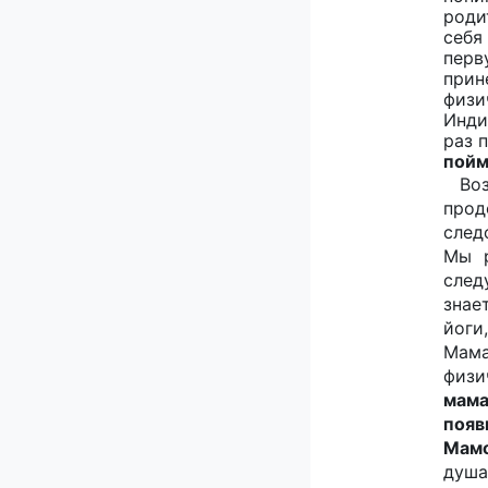
роди
себя
перв
прин
физи
Инди
раз 
пойм
Во
прод
след
Мы р
след
знае
йоги
Мама
физи
мама
появ
Мамо
душа