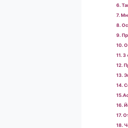
6. Т
7. М
8. О
9. П
10. 
11. 3
12. 
13. Э
14. 
15.А
16. Й
17. 
18. 