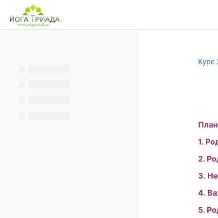
Перейти к основному содержанию
В начало
Курс 
Тре
План
1. Р
2. Р
3. Н
4. В
5. Р