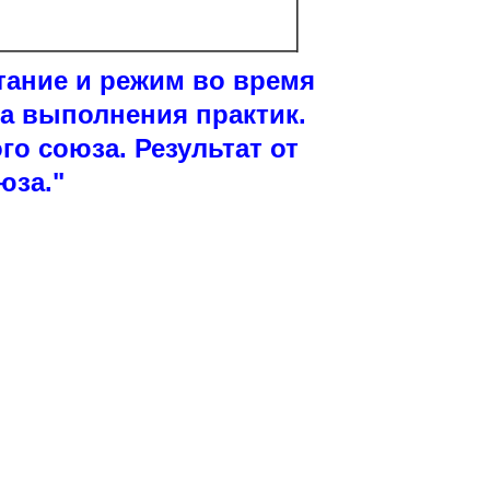
тание и режим во время
ка выполнения практик.
го союза. Результат от
юза."