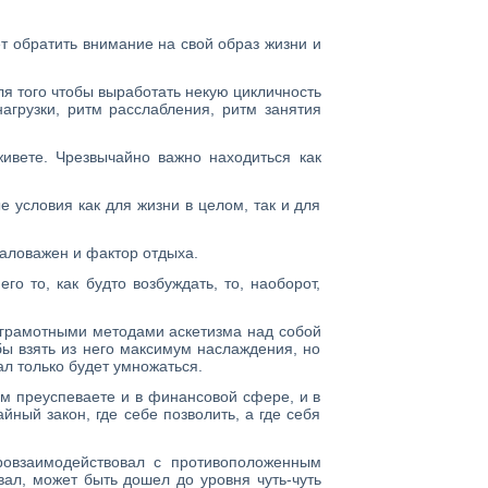
ет обратить внимание на свой образ жизни и
я того чтобы выработать некую цикличность
агрузки, ритм расслабления, ритм занятия
вете. Чрезвычайно важно находиться как
е условия как для жизни в целом, так и для
маловажен и фактор отдыха.
го то, как будто возбуждать, то, наоборот,
 грамотными методами аскетизма над собой
бы взять из него максимум наслаждения, но
ал только будет умножаться.
ом преуспеваете и в финансовой сфере, и в
айный закон, где себе позволить, а где себя
ровзаимодействовал с противоположенным
вал, может быть дошел до уровня чуть-чуть