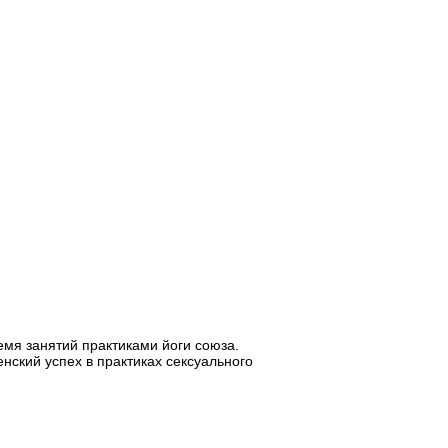
емя занятий практиками йоги союза.
енский успех в практиках сексуального