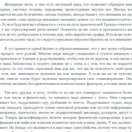
Женщинам легче, у них есть месячный цикл, это позволяет обращать вним
идные, смутные позывы, ощущения, происходящие внутри нее. Иногда вс
вается весьма болезненно, иногда терпимо, иногда бывает, что женщина их пр
к или иначе, сама природа призывает женщину ценить то, что называется ритм 
о. Если в будущем вы собираетесь стать на путь практической Триады ответьте
о у вас отрегулирован ритм жизни? Ложитесь ли вы спать и просыпаетесь вы
тся ли это разбросанно в течение дня, либо выработан график. И если вы чувст
ается на долгие часы, то следует серьезным образом обратить на это внимание
Я тут пришел к одной йогине и обратил внимание, что у нее целое собрание
о процесс этот долгий. Многие люди заводят специально в туалете книжную п
спрятаться от близких и родственников, чтобы они их не дергали, и они могли
и ваша библиотека в туалете связана не с этим, а с тем, что вы не владее
одило, то это очень серьезный знак для вас, что вы не чувствуете свой орг
 тела, вне зависимости мужчина вы или женщина. А если вы их не чувству
им, тяжело очень будет мужчине контролировать свое семяизвержение. Оч
енному желанию без привлечения вспомогательных факторов, а только лишь ко
Так вот, друзья, я хочу, чтобы те из вас кто планирует заниматься бол
 в том числе и физических, то начинать надо именно с этого. Наш соврем
ывает все, подделывают еду, разбавляя ее чем-то. Подделывают отдых, ког
или передачу приходится тонны ненужной рекламы или пустой информации.
 например, напечатать ничем не подкрепленный миллиард долларов, могут т
да. Товары фальсифицируют, мелочи которые фактически одноразовые и кото
фикация или майя или иллюзия незаметно вползла в нашу жизнь. У вас должно
вает. На Западе это выливается в массовые самоубийства, потому что люди чу