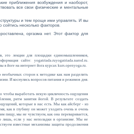
акие приближения возбуждения и наоборот,
ствовать все свои физические и ментальные
 структуры и тем проще ими управлять. И вы
о сойтись несколько факторов.
роставлена, оргазма нет. Этот фактор для
в, это лекции для площадки единомышленников,
информация сайте:
yogatriada
.
ru
yogatriada
.
narod
.
ru
.
лы в йоге на интернет йога курсах
kurs
.
openyoga
.
ru
.
 необычных сторон к методике как нам разделить
зни. И коснулись вопросов питания и режимов дня.
го чтобы выработать некую цикличность ощущения
ления, ритм занятия йогой. В результате создать
ущений, которые в нас есть. Мы как айсберг - из
мя, как в глубину он может уходить очень и очень
им пищу, мы не чувствуем, как она переваривается,
о лишь, если у нас неполадки в организме. Мы не
увствуем известные механизмы защиты продолжения