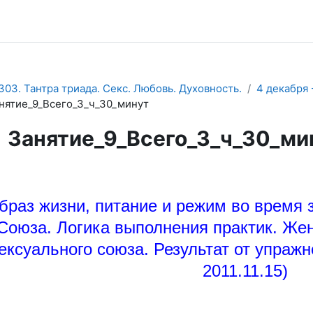
303. Тантра триада. Секс. Любовь. Духовность.
4 декабря 
нятие_9_Всего_3_ч_30_минут
Занятие_9_Всего_3_ч_30_ми
буемые условия завершения
браз жизни, питание и режим во время 
Союза. Логика выполнения практик. Жен
ексуального союза. Результат от упраж
2011.11.15)