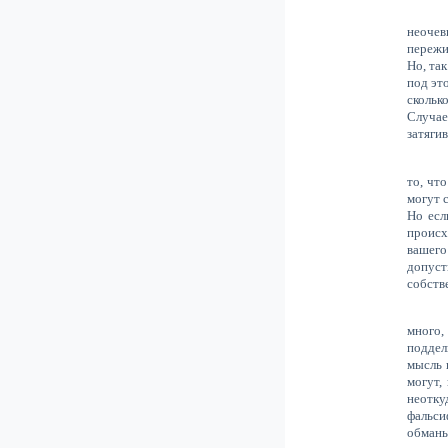
неочев
пережи
Но, та
под эт
скольк
Случае
затягив
то, чт
могут 
Но есл
происх
вашего
допуст
собств
много,
поддел
мысль 
могут,
неотку
фальси
обманы