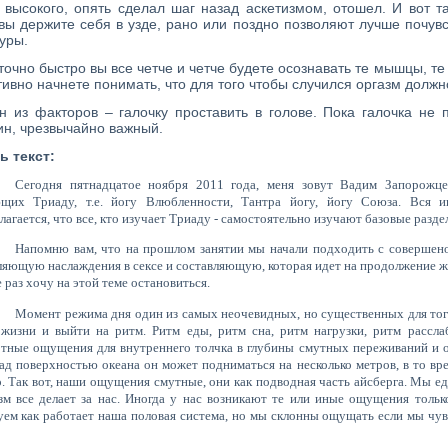
 высокого, опять сделал шаг назад аскетизмом, отошел. И вот т
 вы держите себя в узде, рано или поздно позволяют лучше почув
уры.
точно быстро вы все четче и четче будете осознавать те мышцы, те
тивно начнете понимать, что для того чтобы случился оргазм должн
 из факторов – галочку проставить в голове. Пока галочка не п
н, чрезвычайно важный.
ь текст:
Сегодня пятнадцатое ноября 2011 года, меня зовут Вадим Запорожце
щих Триаду, т.е. йогу Влюбленности, Тантра йогу, йогу Союза. Вся 
лагается, что все, кто изучает Триаду - самостоятельно изучают базовые разде
Напомню вам, что на прошлом занятии мы начали подходить с совершено
ляющую наслаждения в сексе и составляющую, которая идет на продолжение жи
 раз хочу на этой теме остановиться.
Момент режима дня один из самых неочевидных, но существенных для то
жизни и выйти на ритм. Ритм еды, ритм сна, ритм нагрузки, ритм расслаб
тные ощущения для внутреннего толчка в глубины смутных переживаний и ощ
ад поверхностью океана он может подниматься на несколько метров, в то вре
о. Так вот, наши ощущения смутные, они как подводная часть айсберга. Мы ед
зм все делает за нас. Иногда у нас возникают те или иные ощущения тольк
уем как работает наша половая система, но мы склонны ощущать если мы ч