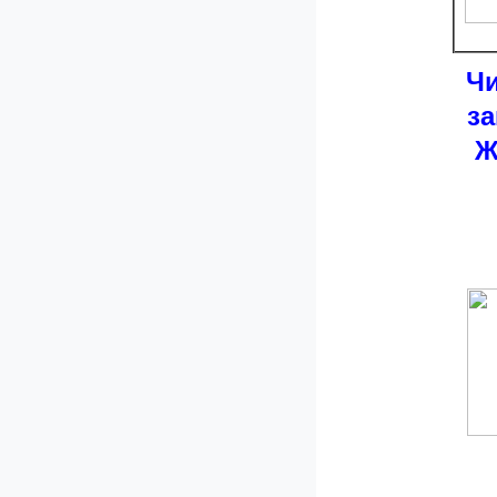
Чи
за
Ж