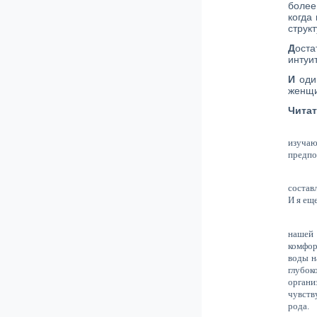
более
когда
структ
Д
оста
интуи
И
один
женщи
Читат
изучаю
предпо
состав
И я еще
нашей 
комфор
воды н
глубок
органи
чувств
рода.