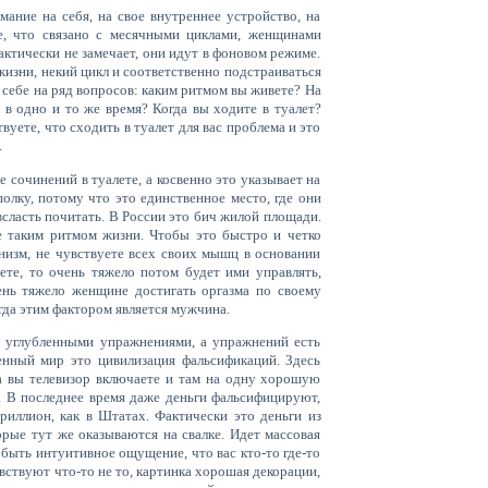
ание на себя, на свое внутреннее устройство, на
е, что связано с месячными циклами, женщинами
актически не замечает, они идут в фоновом режиме.
жизни, некий цикл и соответственно подстраиваться
 себе на ряд вопросов: каким ритмом вы живете? На
 в одно и то же время? Когда вы ходите в туалет?
вуете, что сходить в туалет для вас проблема и это
.
 сочинений в туалете, а косвенно это указывает на
олку, потому что это единственное место, где они
 всласть почитать. В России это бич жилой площади.
те таким ритмом жизни. Чтобы это быстро и четко
анизм, не чувствуете всех своих мышц в основании
ете, то очень тяжело потом будет ими управлять,
ень тяжело женщине достигать оргазма по своему
гда этим фактором является мужчина.
ее углубленными упражнениями, а упражнений есть
енный мир это цивилизация фальсификаций. Здесь
да вы телевизор включаете и там на одну хорошую
 В последнее время даже деньги фальсифицируют,
риллион, как в Штатах. Фактически это деньги из
рые тут же оказываются на свалке. Идет массовая
 быть интуитивное ощущение, что вас кто-то где-то
вствуют что-то не то, картинка хорошая декорации,