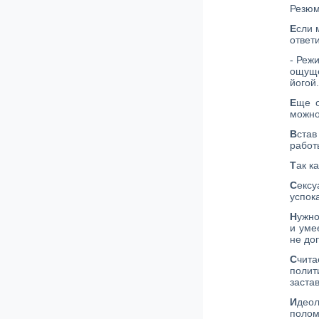
Резюм
Е
сли 
ответ
- Реж
ощуще
йогой.
Е
ще о
можно
В
став
работ
Т
ак к
С
ексу
успок
Н
ужно
и уме
не до
С
чита
полит
застав
И
деол
полом