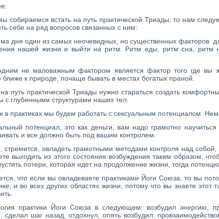
е:
мы собираемся встать на путь практической Триады, то нам следу
ить себе на ряд вопросов связанных с ним:
има дня один из самых неочевидных, но существенных факторов дл
ния нашей жизни и выйти на ритм. Ритм еды, ритм сна, ритм н
дним не маловажным фактором является фактор того где вы жи
 ближе к природе, почаще бывать в местах богатых праной.
 на путь практической Триады нужно стараться создать комфортны
ы с глубинными структурами наших тел.
ак в практиках мы будем работать с сексуальным потенциалом. Не
альный потенциал, это как деньги, вам надо грамотно научиться е
аивать и все должно быть под вашим контролем.
, стремится, овладеть грамотными методами контроля над собой,
ете выходить из этого состояния возбуждения таким образом, что
пустить потери, которая идет на продолжение жизни, тогда потенци
ется, что если вы овладеваете практиками Йоги Союза, то вы пот
ике, и во всех других областях жизни, потому что вы знаете этот т
ить.
огия практики Йоги Союза в следующем: возбудил энергию, п
, сделал шаг назад, отдохнул, опять возбудил, провзаимодейство