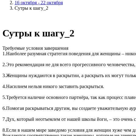
16 октября - 22 октября
Сутры к шагу_2
Сутры к шагу_2
Требуемые условия завершения
1.Наиболее разумная стратегия поведения для женщины – никог
2.Это рекомендация не для всего прогрессивного человечества, а
3.Женщины нуждаются в раскрытии, а раскрыть их могут тольк
4.Насилием нельзя никого заставить раскрыться.
5.Требуется наличие основного партнёра, так как процесс плав
6.Помогая раскрываться другим, вы создаете уважительную ау
7.Дух, который неотъемлем от нашей школы йоги, – это очень
8.Если в нашем мире заведомо условия для женщин хуже чем дл
Рождаются соответственно такие женщины, которые не замеча