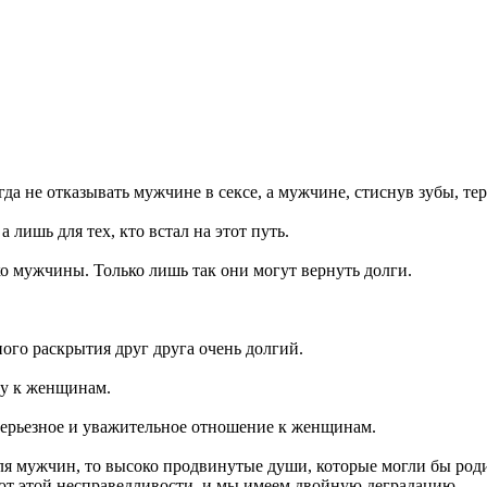
да не отказывать мужчине в сексе, а мужчине, стиснув зубы, т
 лишь для тех, кто встал на этот путь.
о мужчины. Только лишь так они могут вернуть долги.
ного раскрытия друг друга очень долгий.
ру к женщинам.
 серьезное и уважительное отношение к женщинам.
я мужчин, то высоко продвинутые души, которые могли бы родит
ют этой несправедливости, и мы имеем двойную деградацию.