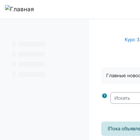
Перейти к основному содержанию
В начало
Курс 3
Требуемые ус
Главные новос
Искать
(Пока объявле