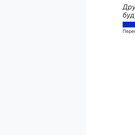
Дру
буд
Перем