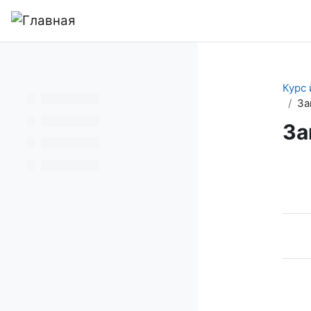
Перейти к основному содержанию
В начало
Курс 
За
За
Se