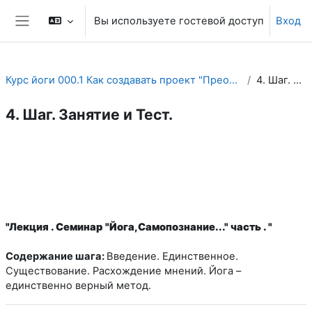
Перейти к основному содержанию
Вы используете гостевой доступ
Вход
Боковая панель
Курс йоги 000.1 Как создавать проект "Преодоление одиночества женщины и мужчины в йоге" .
4. Шаг. Занятие и Тест.
4. Шаг. Занятие и Тест.
Section outline
"Лекция . Семинар "Йога,Самопознание..." часть . "
Содержание шага:
Введение. Единственное.
Существование. Расхождение мнений. Йога –
единственно верный метод.