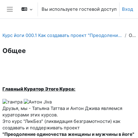
Перейти к основному содержанию
Вы используете гостевой доступ
Вход
Боковая панель
Курс йоги 000.1 Как создавать проект "Преодоление одиночества женщины и мужчины в йоге" .
Общее
Общее
Section outline
Главный Куратор Этого Курса:
Друзья, мы - Татьяна Таттва и Антон Джива являемся
кураторами этих курсов.
Это курс "ЛикБез" (ликвидация безграмотности) как
создавать и поддерживать проект
"Преодоление одиночества женщины и мужчины в йоге"