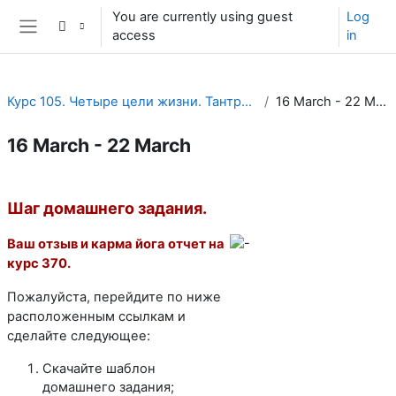
Skip to main content
You are currently using guest
Log
access
in
Side panel
Курс 105. Четыре цели жизни. Тантра йога.
16 March - 22 March
16 March - 22 March
Section outline
Шаг домашнего задания.
Ваш отзыв и карма йога отчет на
курс 370.
Пожалуйста, перейдите по ниже
расположенным ссылкам и
сделайте следующее:
Скачайте шаблон
домашнего задания;